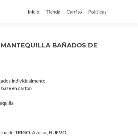
Ir
al
Inicio
Tienda
Carrito
Políticas
contenido
 MANTEQUILLA BAÑADOS DE
dos individualmente
base en cartón
quilla
ina de
TRIGO
, Azucar,
HUEVO
,