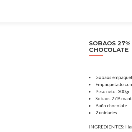
SOBAOS 27%
CHOCOLATE
Sobaos empaqueta
Empaquetado con 
Peso neto: 300gr
Sobaos 27% mante
Baño chocolate
2 unidades
INGREDIENTES: Har