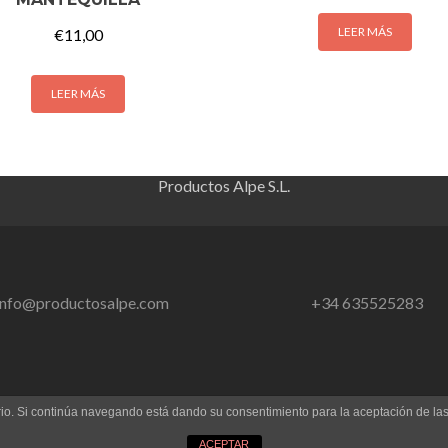
LEER MÁS
€
11,00
LEER MÁS
Productos Alpe S.L.
info@productosalpe.com
+34 635525283
uario. Si continúa navegando está dando su consentimiento para la aceptación de l
ACEPTAR