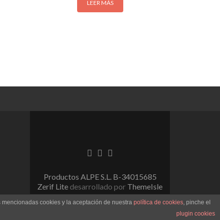
LEER MÁS
Enlace de Facebook
Enlace de Linkedin
Enlace de instagram
Productos ALPE S.L. B-34015685
Zerif Lite
desarrollado por
ThemeIsle
as mencionadas cookies y la aceptación de nuestra
política de cookies
, pinche el
plugin cookies