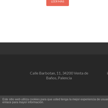
LEER MÁS
Calle Barbotan, 11, 34200 Venta de
Baños, Palencia
Este sitio web utiliza cookies para que usted tenga la mejor experiencia de us
enlace para mayor información.