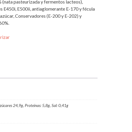
(nata pasteurizada y fermentos lacteos),
s E450i, E500ii, antiaglomerante E-170 y fécula
 azúcar, Conservadores (E-200 y E-202) y
 60%.
rizar
zúcares 24,9g, Proteínas: 5,8g, Sal: 0,41g