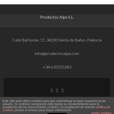
Productos Alpe S.L.
Calle Barbotan, 11, 34200 Venta de Baños, Palencia
info@productosalpe.com
+34 635525283
Enlace de Facebook
Enlace de Linkedin
Enlace de instagram
Este sitio web utiliza cookies para que usted tenga la mejor experiencia de
Productos ALPE S.L. B-34015685
usuario. Si continúa navegando está dando su consentimiento para la
aceptación de las mencionadas cookies y la aceptación de nuestra
política de
Zerif Lite
desarrollado por
ThemeIsle
cookies
, pinche el enlace para mayor información.
plugin cookies