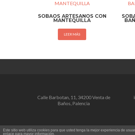
SOBAOS ARTESANOS CON
SOB
MANTEQUILLA
BAÑ
LEER MÁS
Calle Barbotan, 11, 34200 Venta de
Baños, Palencia
Este sitio web utiliza cookies para que usted tenga la mejor experiencia de us
enlace para mayor información.