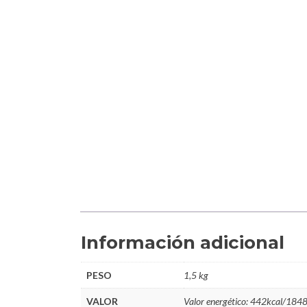
Información adicional
PESO
1,5 kg
VALOR
Valor energético: 442kcal/1848kj