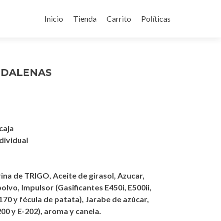
Ir
al
Inicio
Tienda
Carrito
Políticas
contenido
GDALENAS
caja
ividual
na de TRIGO, Aceite de girasol, Azucar,
vo, Impulsor (Gasificantes E450i, E500ii,
70 y fécula de patata), Jarabe de azúcar,
0 y E-202), aroma y canela.