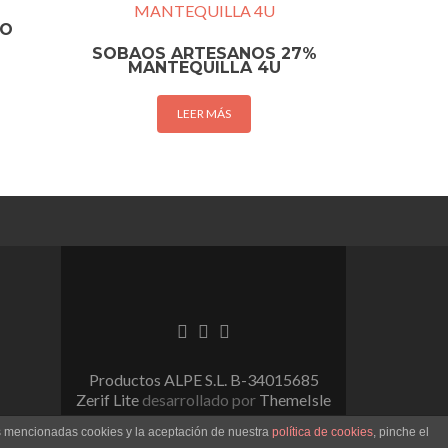
NO
SOBAOS ARTESANOS 27%
MANTEQUILLA 4U
LEER MÁS
Enlace de Facebook
Enlace de Linkedin
Enlace de instagram
Productos ALPE S.L. B-34015685
Zerif Lite
desarrollado por
ThemeIsle
as mencionadas cookies y la aceptación de nuestra
política de cookies
, pinche el