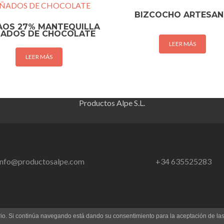
BIZCOCHO ARTESA
AOS 27% MANTEQUILLA
ADOS DE CHOCOLATE
LEER MÁS
LEER MÁS
Productos Alpe S.L.
info@productosalpe.com
+34 635525283
uario. Si continúa navegando está dando su consentimiento para la aceptación de l