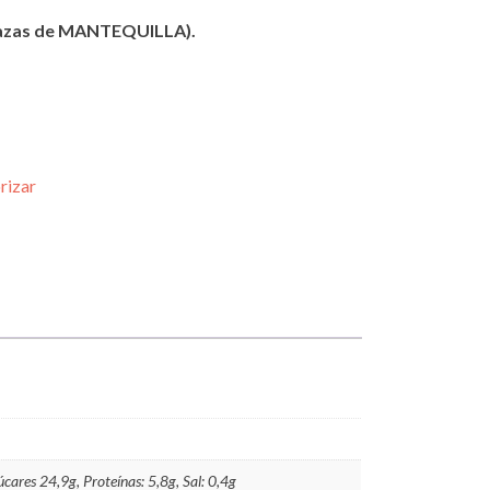
razas de MANTEQUILLA).
rizar
cares 24,9g, Proteínas: 5,8g, Sal: 0,4g