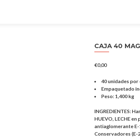
CAJA 40 MA
€
0,00
40 unidades por 
Empaquetado ind
Peso: 1,400 kg
INGREDIENTES: Hari
HUEVO, LECHE en pol
antiaglomerante E-1
Conservadores (E-20